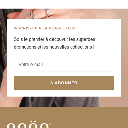
au
au
au
au
slide
slide
slide
slide
1
2
3
4
INSCRIS-TOI À LA NEWSLETTER
Sois le premier à découvrir les superbes
promotions et les nouvelles collections !
Votre e-mail
S'ABONNER