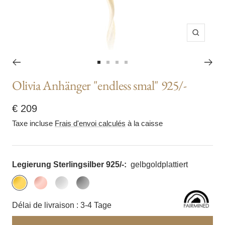
Zoom
Aller
Aller
Aller
Aller
Olivia Anhänger "endless smal" 925/-
au
au
au
au
slide
slide
slide
slide
Prix
€ 209
1
2
3
4
Taxe incluse
Frais d'envoi calculés
à la caisse
de
vente
Legierung Sterlingsilber 925/-:
gelbgoldplattiert
gelbgoldplattiert
rosegoldplattiert
rhodiniert
schwarzrhodiniert
Délai de livraison : 3-4 Tage